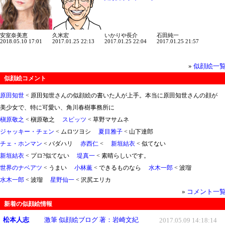
安室奈美恵
久米宏
いかりや長介
石田純一
2018.05.10 17:01
2017.01.25 22:13
2017.01.25 22:04
2017.01.25 21:57
»
似顔絵一
似顔絵コメント
原田知世
< 原田知世さんの似顔絵の書いた人が上手。本当に原田知世さんの顔が
美少女で、特に可愛い、角川春樹事務所に
槇原敬之
< 槇原敬之
スピッツ
< 草野マサムネ
ジャッキー・チェン
< ムロツヨシ
夏目雅子
< 山下達郎
チェ・ホンマン
< バダハリ
赤西仁
<
新垣結衣
< 似てない
新垣結衣
< プロ?似てない
堤真一
< 素晴らしいです。
世界のナベアツ
< うまい
小林薫
< できるものなら
水木一郎
< 波瑠
水木一郎
< 波瑠
星野仙一
< 沢尻エリカ
»
コメント一
新着の似顔絵情報
松本人志
激筆 似顔絵ブログ 著：岩崎文紀
2017.05.09 14:18:14