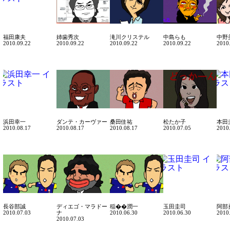
福田康夫
姉歯秀次
滝川クリステル
中島らも
中野
2010.09.22
2010.09.22
2010.09.22
2010.09.22
2010
浜田幸一
ダンテ・カーヴァー
桑田佳祐
松たか子
本田
2010.08.17
2010.08.17
2010.08.17
2010.07.05
2010
長谷部誠
ディエゴ・マラドー
稲��潤一
玉田圭司
阿部
2010.07.03
ナ
2010.06.30
2010.06.30
2010
2010.07.03