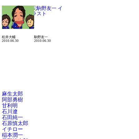
松井大輔
駒野友一
2010.06.30
2010.06.30
麻生太郎
阿部勇樹
甘利明
石川遼
石田純一
石原慎太郎
イチロー
稲本潤一