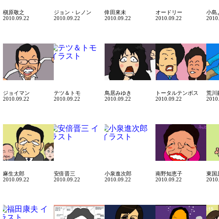
槇原敬之
ジョン・レノン
倖田來未
オードリー
小島
2010.09.22
2010.09.22
2010.09.22
2010.09.22
2010
ジョイマン
テツ＆トモ
鳥居みゆき
トータルテンボス
荒川
2010.09.22
2010.09.22
2010.09.22
2010.09.22
2010
麻生太郎
安倍晋三
小泉進次郎
南野知恵子
東国
2010.09.22
2010.09.22
2010.09.22
2010.09.22
2010