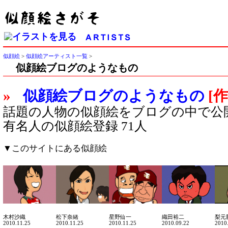
似顔絵
>
似顔絵アーティスト一覧
>
似顔絵ブログのようなもの
»
似顔絵ブログのようなもの
[
話題の人物の似顔絵をブログの中で公
有名人の似顔絵登録 71人
▼このサイトにある似顔絵
木村沙織
松下奈緒
星野仙一
織田裕二
梨元
2010.11.25
2010.11.25
2010.11.25
2010.09.22
2010