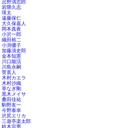
忌野清志郎
岩隈久志
瑛太
遠藤保仁
大久保嘉人
岡本真夜
小沢一郎
織田裕二
小渕優子
加藤清史郎
金本知憲
川口能活
川島永嗣
菅直人
木村カエラ
木村沙織
草なぎ剛
黒木メイサ
桑田佳祐
駒野友一
今野泰幸
沢尻エリカ
三遊亭楽太郎
鈴木宗男