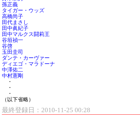
孫正義
タイガー・ウッズ
高橋尚子
田代まさし
田中眞紀子
田中マルクス闘莉王
谷垣禎一
谷啓
玉田圭司
ダンテ・カーヴァー
ディエゴ・マラドーナ
中澤佑二
中村憲剛
・
・
・
（以下省略）
最終登録日：2010-11-25 00:28