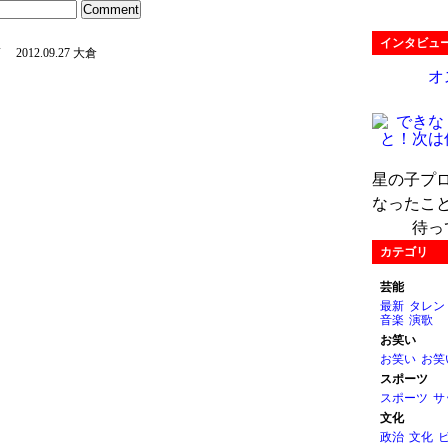
インタビュ
蘭
2012.09.27 大倉
オ
星の子プ
なったこ
待っ
カテゴリ
芸能
最新
タレン
音楽
演歌
お笑い
お笑い
お笑
スポーツ
スポーツ
サ
文化
政治
文化