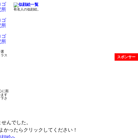
有名人の似顔絵。
ー選
イラス
スポンサー
‥
心に面
います
て下さ
ませんでした。
よかったらクリックしてください！