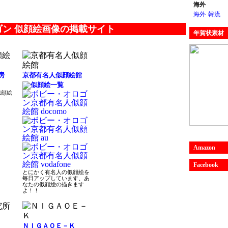
海外
海外
韓流
ゴン 似顔絵画像の掲載サイト
年賀状素材
房
京都有名人似顔絵館
似顔絵
Amazon
Facebook
とにかく有名人の似顔絵を
毎日アップしています、あ
なたの似顔絵の描きます
よ！！
ＮＩＧＡＯＥ－Ｋ