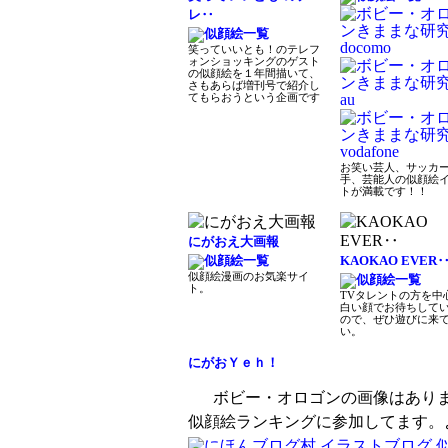
レ‥
笑っていいとも！のテレフ
ォンショッキングのゲスト
の似顔絵を１年間描いて、
さもあらば増刊号で紹介し
てもらおうという企画です
お笑い芸人、サッカ
手、芸能人の似顔絵
トが満載です！！
にがおえ大画報
KAOKAO EVER
似顔絵漫画のお気楽サイ
ト。
TVタレントの方を中
白い顔でお待ちして
ので、ぜひ遊びに来
い。
にがおＹｅｈ！
ボビー・オロゴンの画像はあり
似顔絵ランキングに参加してます。