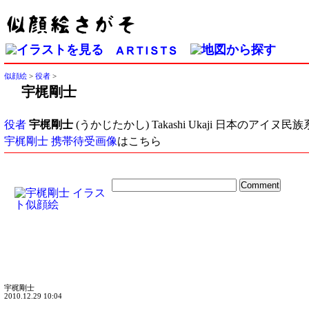
似顔絵
>
役者
>
宇梶剛士
役者
宇梶剛士
(うかじたかし) Takashi Ukaji 日本のアイ
宇梶剛士 携帯待受画像
はこちら
宇梶剛士
2010.12.29 10:04