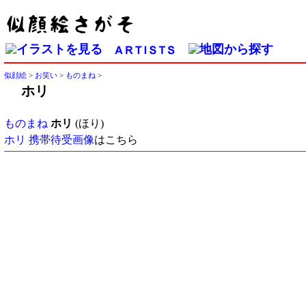
似顔絵
>
お笑い
>
ものまね
>
ホリ
ものまね
ホリ
(ほり)
ホリ 携帯待受画像
はこちら