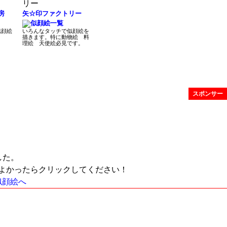
房
矢☆印ファクトリー
似顔絵
いろんなタッチで似顔絵を
描きます。特に動物絵 料
理絵 天使絵必見です。
スポンサー
した。
よかったらクリックしてください！