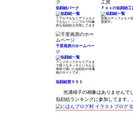
似顔絵パーク
Ｆｏｘの似顔絵工
リアルでもなくデフォルメ
芸能人ディフォルメ
でもない、シンプルで印象
更新中。
的な似顔絵を目指してます
千里画房のホームペー
ジ
アニメチックからリアルま
で様々なタッチといろんな
画材で描いた似顔絵や肖像
画のサイトです。
似顔絵室５５１
光浦靖子の画像はありませんで
似顔絵ランキングに参加してます。