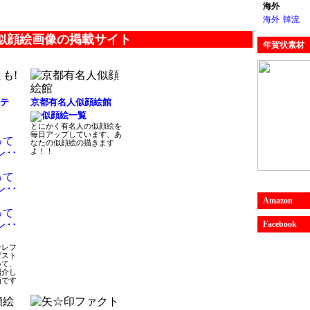
海外
海外
韓流
 似顔絵画像の掲載サイト
年賀状素材
のテ
京都有名人似顔絵館
とにかく有名人の似顔絵を
毎日アップしています、あ
なたの似顔絵の描きます
よ！！
Amazon
Facebook
テレフ
ゲスト
いて、
紹介し
画です