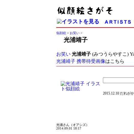
似顔絵
>
お笑い
>
光浦靖子
お笑い
光浦靖子
(みつうらやすこ) Ya
光浦靖子 携帯待受画像
はこちら
2015.12.10 だれが
光浦さん（オアシズ）
2014.09.01 18:17