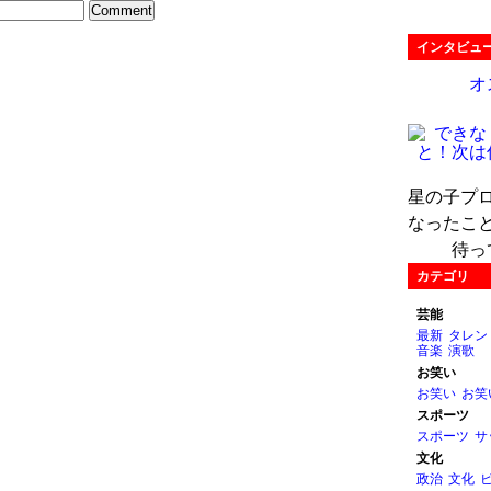
インタビュ
オ
星の子プ
なったこ
待っ
カテゴリ
芸能
最新
タレン
音楽
演歌
お笑い
お笑い
お笑
スポーツ
スポーツ
サ
文化
政治
文化