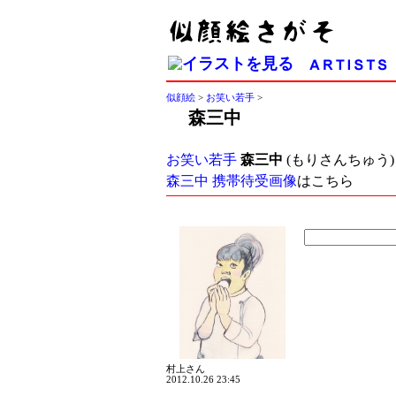
似顔絵
>
お笑い若手
>
森三中
お笑い若手
森三中
(もりさんちゅう
森三中 携帯待受画像
はこちら
村上さん
2012.10.26 23:45