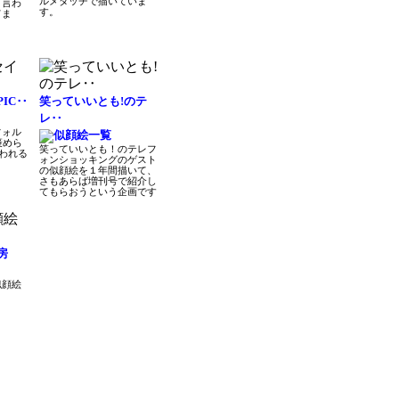
ルメタッチで描いていま
と言わ
す。
てま
IC‥
笑っていいとも!のテ
レ‥
フォル
褒めら
笑っていいとも！のテレフ
笑われる
ォンショッキングのゲスト
の似顔絵を１年間描いて、
さもあらば増刊号で紹介し
てもらおうという企画です
房
似顔絵