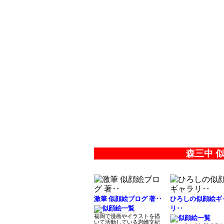
森三中 
激筆 似顔絵ブログ 著‥
ひろしの似顔絵ギ
リ‥
福岡で漫画やイラストを描
いて活動している岩崎文紀