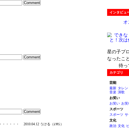
インタビュ
オ
星の子プ
なったこ
待っ
カテゴリ
芸能
最新
タレン
音楽
演歌
お笑い
お笑い
お笑
スポーツ
スポーツ
サ
文化
億円・・・・・・・
2010.04.12 うける（≧∀≦）
政治
文化