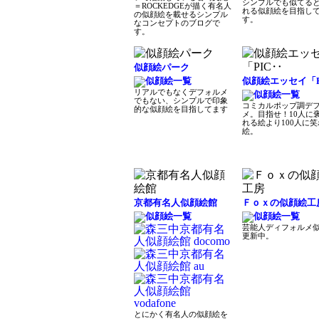
シンプルでも似てる
＝ROCKEDGEが描く有名人
れる似顔絵を目指し
の似顔絵を載せるシンプル
す。
なコンセプトのブログで
す。
似顔絵パーク
似顔絵エッセイ「P
リアルでもなくデフォルメ
でもない、シンプルで印象
コミカルポップ調デ
的な似顔絵を目指してます
メ。目指せ！10人に
れる絵より100人に
絵。
京都有名人似顔絵館
Ｆｏｘの似顔絵工
芸能人ディフォルメ
更新中。
とにかく有名人の似顔絵を