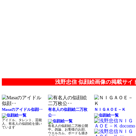
浅野忠信 似顔絵画像の掲載サイ
Masaのアイドル似顔‥
有名人の似顔絵二万枚
ＮＩＧＡＯＥ－Ｋ
公‥
アイドル、タレント、芸能
人、有名人の似顔絵を描い
有名人の似顔絵二万枚公開
ています
中。勿論、お客様のお顔、
ウエルカム、ボードも描き