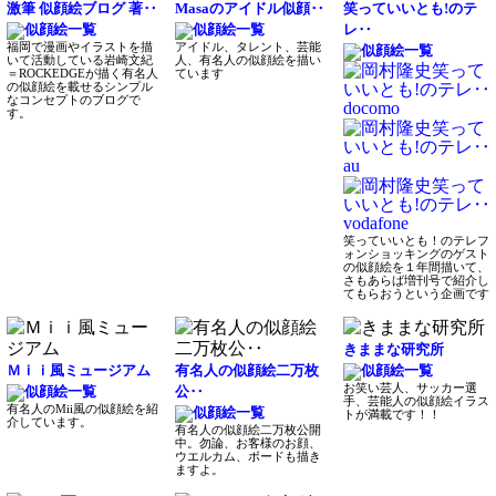
激筆 似顔絵ブログ 著‥
Masaのアイドル似顔‥
笑っていいとも!のテ
レ‥
福岡で漫画やイラストを描
アイドル、タレント、芸能
いて活動している岩崎文紀
人、有名人の似顔絵を描い
＝ROCKEDGEが描く有名人
ています
の似顔絵を載せるシンプル
なコンセプトのブログで
す。
笑っていいとも！のテレフ
ォンショッキングのゲスト
の似顔絵を１年間描いて、
さもあらば増刊号で紹介し
てもらおうという企画です
きままな研究所
Ｍｉｉ風ミュージアム
有名人の似顔絵二万枚
お笑い芸人、サッカー選
公‥
手、芸能人の似顔絵イラス
有名人のMii風の似顔絵を紹
トが満載です！！
介しています。
有名人の似顔絵二万枚公開
中。勿論、お客様のお顔、
ウエルカム、ボードも描き
ますよ。