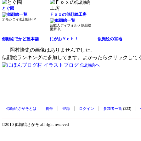
とぐ園
Ｆｏｘの似顔絵工房
オモシロイ似顔絵ＨＰ
芸能人ディフォルメ似顔絵
更新中。
似顔絵でかど屋本舗
にがおＹｅｈ！
似顔絵の宮地
岡村隆史の画像はありませんでした。
似顔絵ランキングに参加してます。よかったらクリックして
似顔絵さがそとは
携帯
登録
ログイン
参加者一覧
(223)
©2010 似顔絵さがそ all right reserved