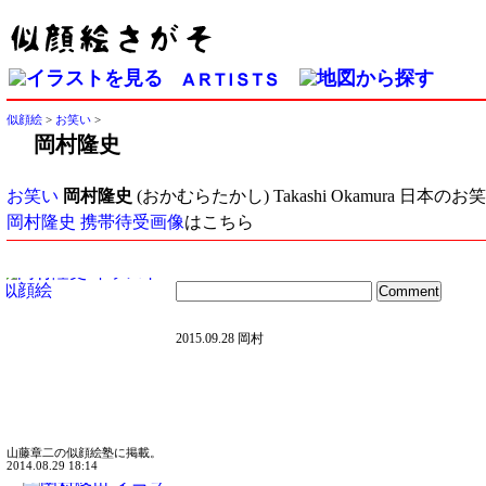
似顔絵
>
お笑い
>
岡村隆史
お笑い
岡村隆史
(おかむらたかし) Takashi Okamura 日本の
岡村隆史 携帯待受画像
はこちら
2015.09.28 岡村
山藤章二の似顔絵塾に掲載。
2014.08.29 18:14