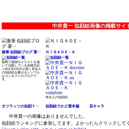
中井貴一 似顔絵画像の掲載サイ
激筆 似顔絵ブログ 著‥
ＮＩＧＡＯＥ－Ｋ
福岡で漫画やイラストを描
いて活動している岩崎文紀
＝ROCKEDGEが描く有名人
の似顔絵を載せるシンプル
なコンセプトのブログで
す。
有名人の似顔絵。
タツラッツの似顔Ｙ‥
似顔絵でかど屋本舗
花キャラ
中井貴一の画像はありませんでした。
似顔絵ランキングに参加してます。よかったらクリックして