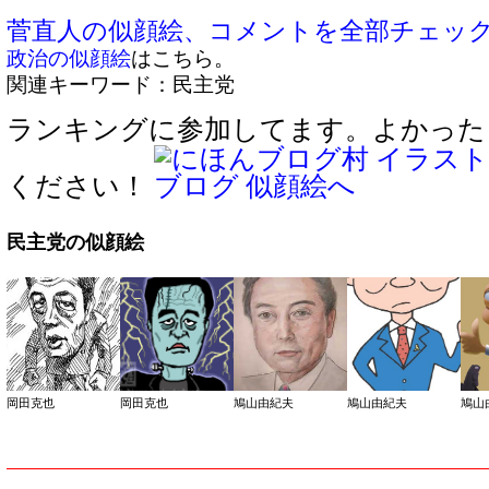
菅直人の似顔絵、コメントを全部チェッ
政治の似顔絵
はこちら。
関連キーワード：民主党
ランキングに参加してます。よかった
ください！
民主党の似顔絵
岡田克也
岡田克也
鳩山由紀夫
鳩山由紀夫
鳩山