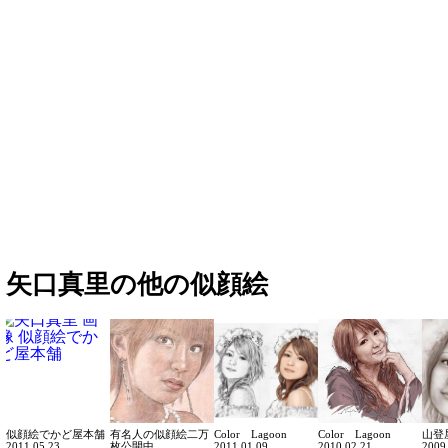
矢口真里の他の似顔絵
似顔絵でかど屋本舗
有名人の似顔絵二万
Color Lagoon
Color Lagoon
山登
2011.05.23
枚公開中。
2011.01.09
2010.02.21
2009