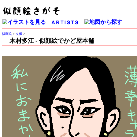
似顔絵
>
女優
>
木村多江 - 似顔絵でかど屋本舗