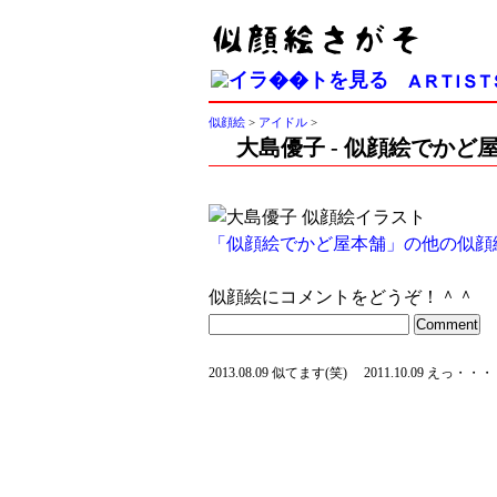
似顔絵
>
アイドル
>
大島優子 - 似顔絵でかど
「似顔絵でかど屋本舗」の他の似顔
似顔絵にコメントをどうぞ！＾＾
2013.08.09 似てます(笑)
2011.10.09 えっ・