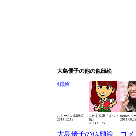
大島優子の他の似顔絵
おじーんの似顔絵
にがお絵家「まつさ
tosioのペ
2014.12.19
館」
2011.08.2
2013.10.25
大島優子の似顔絵、コメ