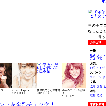
オ
星の子プ
なったこ
待っ
カテゴリ
芸能
最新
タレン
音楽
演歌
お笑い
お笑い
お笑
スポーツ
スポーツ
サ
文化
政治
文化
ージ
Color Lagoon
似顔絵でかど屋本舗
Masaのアイドル似顔
海外
9
2011.08.01
2011.06.03
絵
海外
韓流
2011.04.24
ントを全部チェック！
年賀状素材