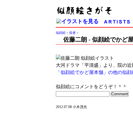
似顔絵
>
役者
>
佐藤二朗 - 似顔絵でかど
大河ドラマ「平清盛」より、院の近
「似顔絵でかど屋本舗」の他の似顔
似顔絵にコメントをどうぞ！＾＾
2012.07.08 小木茂光