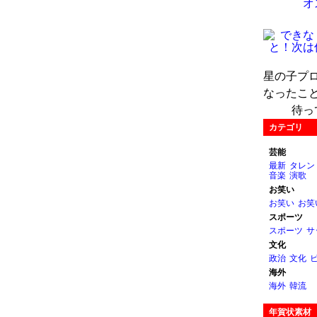
オ
星の子プ
なったこ
待っ
カテゴリ
芸能
最新
タレン
音楽
演歌
お笑い
お笑い
お笑
スポーツ
スポーツ
サ
文化
政治
文化
海外
海外
韓流
年賀状素材