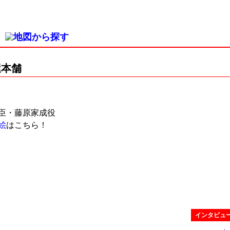
屋本舗
臣・藤原家成役
絵
はこちら！
インタビュ