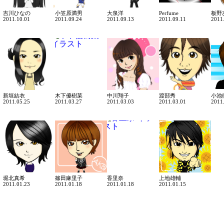
吉川ひなの
小笠原満男
大泉洋
Perfume
板野
2011.10.01
2011.09.24
2011.09.13
2011.09.11
2011
新垣結衣
木下優樹菜
中川翔子
渡部秀
小池
2011.05.25
2011.03.27
2011.03.03
2011.03.01
2011
堀北真希
篠田麻里子
香里奈
上地雄輔
2011.01.23
2011.01.18
2011.01.18
2011.01.15