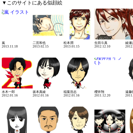
▼このサイトにある似顔絵
嵐
二宮和也
松本潤
生田斗真
綾瀬
2013.11.18
2013.02.15
2013.01.15
2012.12.10
2012
水木一郎
坂本真綾
稲葉浩志
櫻井翔
遠藤
2012.01.16
2012.01.16
2012.01.16
2011.12.20
2011