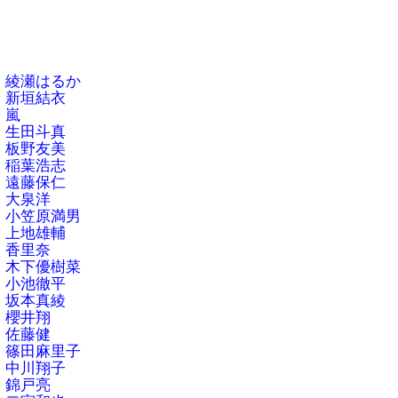
綾瀬はるか
新垣結衣
嵐
生田斗真
板野友美
稲葉浩志
遠藤保仁
大泉洋
小笠原満男
上地雄輔
香里奈
木下優樹菜
小池徹平
坂本真綾
櫻井翔
佐藤健
篠田麻里子
中川翔子
錦戸亮