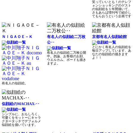
笑っていいとも！のテレフ
ォンショッキングのゲスト
の似顔絵を１年間描いて、
さもあらば増刊号で紹介し
てもらおうという企画です
ＮＩＧＡＯＥ－Ｋ
有名人の似顔絵二万枚
京都有名人似顔絵館
公‥
とにかく有名人の似顔絵を
毎日アップしています、あ
有名人の似顔絵二万枚公開
なたの似顔絵の描きます
中。勿論、お客様のお顔、
よ！！
ウエルカム、ボードも描き
ますよ。
有名人の似顔絵。
似顔絵のMACHAX-‥
シンプルに、おもしろく、
可愛くをモットーにキャラ
クタータッチでデフォルメ
似顔絵を描いています。