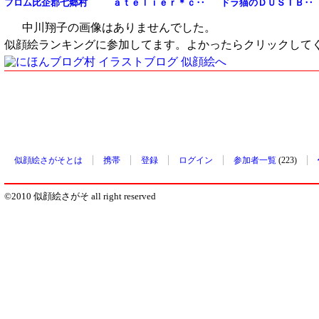
フロム比企郡七郷村
ａｔｅｌｉｅｒ＊ｃ‥
ドラ猫のＤＵＳＴＢ‥
中川翔子の画像はありませんでした。
似顔絵ランキングに参加してます。よかったらクリックして
似顔絵さがそとは
携帯
登録
ログイン
参加者一覧
(223)
©2010 似顔絵さがそ all right reserved